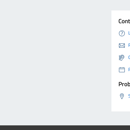
Cont
Prob