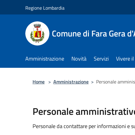
Salta al contenuto principale
Regione Lombardia
Comune di Fara Gera d
Amministrazione
Novità
Servizi
Vivere 
Home
>
Amministrazione
>
Personale amminis
Personale amministrativ
Personale da contattare per informazioni e supp