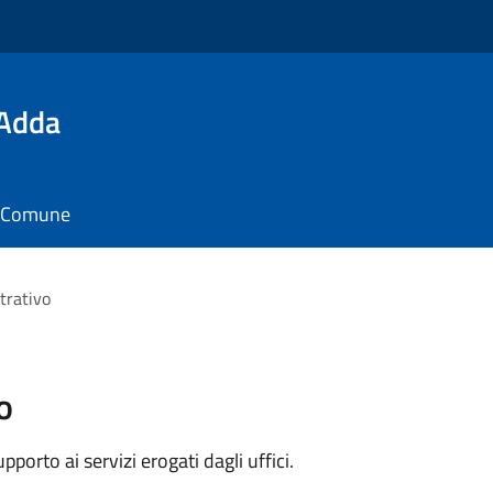
'Adda
il Comune
trativo
o
orto ai servizi erogati dagli uffici.