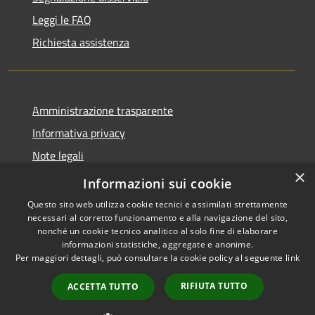
Leggi le FAQ
Richiesta assistenza
Amministrazione trasparente
Informativa privacy
Note legali
×
Dichiarazione di accessibilità
Informazioni sui cookie
Questo sito web utilizza cookie tecnici e assimilati strettamente
necessari al corretto funzionamento e alla navigazione del sito,
nonché un cookie tecnico analitico al solo fine di elaborare
informazioni statistiche, aggregate e anonime.
RSS
Copyright © 2026 • Comune di
Per maggiori dettagli, può consultare la cookie policy al seguente
link
Accessibilità
Fara Gera d'Adda • Powered by
Privacy
Municipium
Accesso
•
RIFIUTA TUTTO
ACCETTA TUTTO
Cookie
redazione