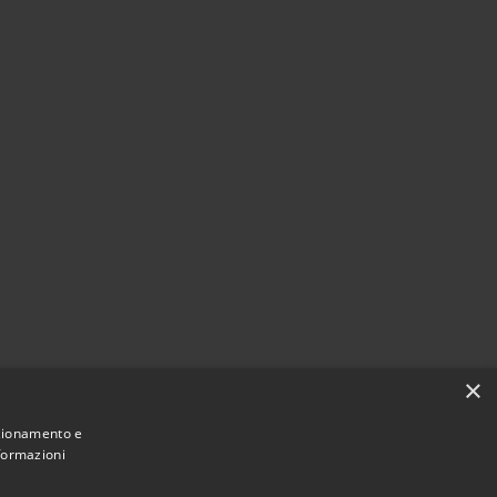
×
nzionamento e
nformazioni