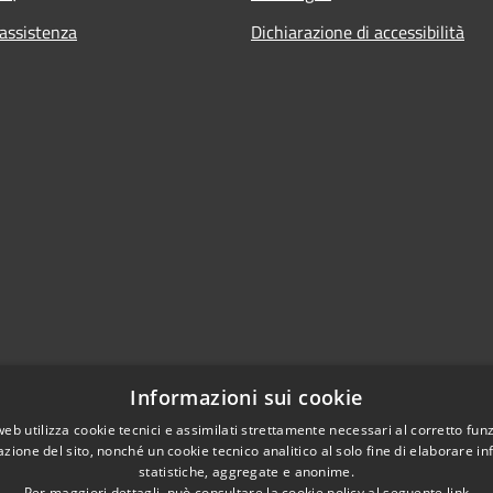
 assistenza
Dichiarazione di accessibilità
Informazioni sui cookie
web utilizza cookie tecnici e assimilati strettamente necessari al corretto fu
azione del sito, nonché un cookie tecnico analitico al solo fine di elaborare i
statistiche, aggregate e anonime.
Per maggiori dettagli, può consultare la cookie policy al seguente
link