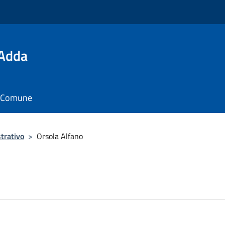
'Adda
il Comune
trativo
>
Orsola Alfano