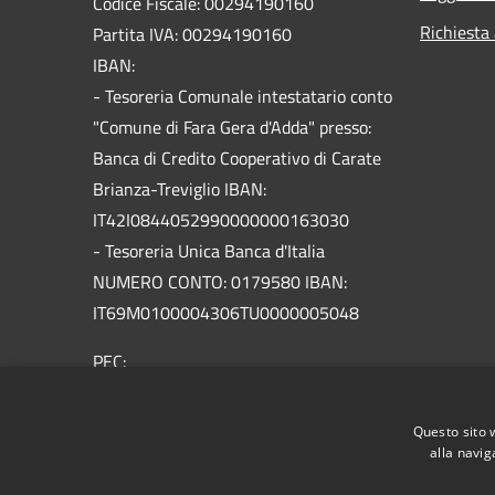
Codice Fiscale: 00294190160
Richiesta
Partita IVA: 00294190160
IBAN:
- Tesoreria Comunale intestatario conto
"Comune di Fara Gera d'Adda" presso:
Banca di Credito Cooperativo di Carate
Brianza-Treviglio IBAN:
IT42I0844052990000000163030
- Tesoreria Unica Banca d'Italia
NUMERO CONTO: 0179580 IBAN:
IT69M0100004306TU0000005048
PEC:
info@pec.comune.farageradadda.bg.it
Centralino Unico: 0363688601
Questo sito 
alla navig