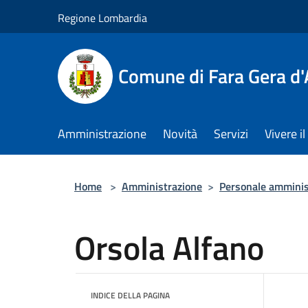
Salta al contenuto principale
Regione Lombardia
Comune di Fara Gera d
Amministrazione
Novità
Servizi
Vivere 
Home
>
Amministrazione
>
Personale amminis
Orsola Alfano
INDICE DELLA PAGINA