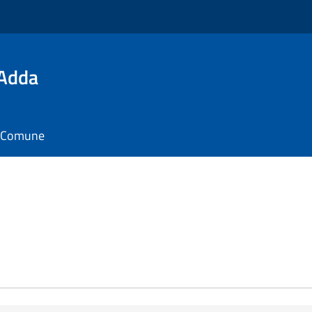
'Adda
il Comune