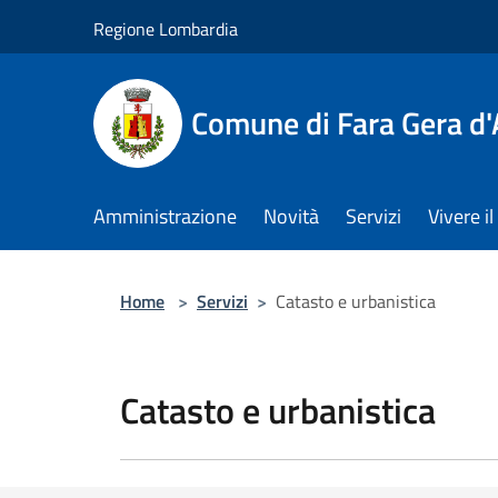
Salta al contenuto principale
Regione Lombardia
Comune di Fara Gera d
Amministrazione
Novità
Servizi
Vivere 
Home
>
Servizi
>
Catasto e urbanistica
Catasto e urbanistica