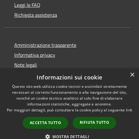
Leggi le FAQ
Richiesta assistenza
Amministrazione trasparente
Informativa privacy
Note legali
×
Dichiarazione di accessibilità
Informazioni sui cookie
Questo sito web utilizza cookie tecnici e assimilati strettamente
necessari al corretto funzionamento e alla navigazione del sito,
nonché un cookie tecnico analitico al solo fine di elaborare
informazioni statistiche, aggregate e anonime.
RSS
Copyright © 2026 • Comune di
Per maggiori dettagli, può consultare la cookie policy al seguente
link
Accessibilità
Fara Gera d'Adda • Powered by
Privacy
Municipium
Accesso
•
RIFIUTA TUTTO
ACCETTA TUTTO
Cookie
redazione
Mappa del sito
MOSTRA DETTAGLI