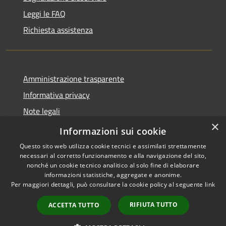
Leggi le FAQ
Richiesta assistenza
Amministrazione trasparente
Informativa privacy
Note legali
×
Dichiarazione di accessibilità
Informazioni sui cookie
Questo sito web utilizza cookie tecnici e assimilati strettamente
necessari al corretto funzionamento e alla navigazione del sito,
nonché un cookie tecnico analitico al solo fine di elaborare
informazioni statistiche, aggregate e anonime.
RSS
Copyright © 2026 • Comune di
Per maggiori dettagli, può consultare la cookie policy al seguente
link
Accessibilità
Fara Gera d'Adda • Powered by
Privacy
Municipium
Accesso
•
RIFIUTA TUTTO
ACCETTA TUTTO
Cookie
redazione