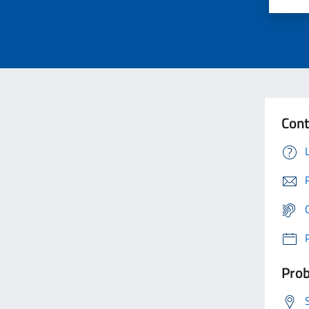
Cont
Prob