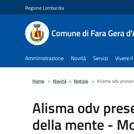
Salta al contenuto principale
Regione Lombardia
Comune di Fara Gera d
Amministrazione
Novità
Servizi
Vivere 
Home
>
Novità
>
Notizie
>
Alisma odv present
Alisma odv prese
della mente - Mo