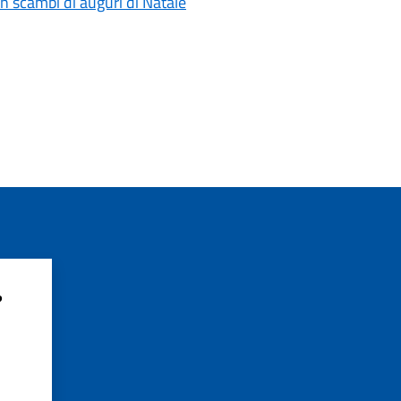
n scambi di auguri di Natale
?