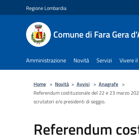
Salta al contenuto principale
Regione Lombardia
Comune di Fara Gera d
Amministrazione
Novità
Servizi
Vivere 
Home
>
Novità
>
Avvisi
>
Anagrafe
>
Referendum costituzionale del 22 e 23 marzo 2026 -
scrutatori e/o presidenti di seggio.
Referendum cost