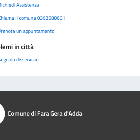
Richiedi Assistenza
Chiama il comune 0363688601
Prenota un appuntamento
lemi in città
Segnala disservizio
Comune di Fara Gera d'Adda