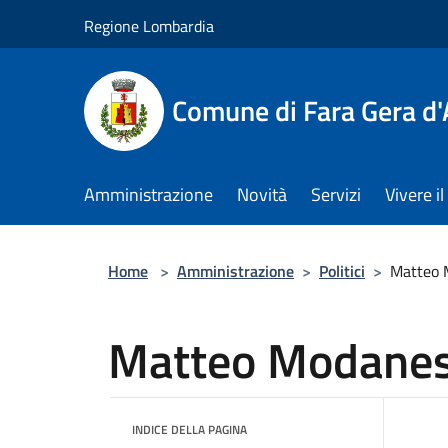
Salta al contenuto principale
Regione Lombardia
Comune di Fara Gera d
Amministrazione
Novità
Servizi
Vivere 
Home
>
Amministrazione
>
Politici
>
Matteo 
Matteo Modanes
INDICE DELLA PAGINA