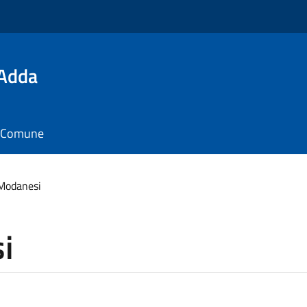
'Adda
il Comune
Modanesi
i