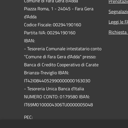
Comune di Fara Gera d'Adda
Prenotaz
Piazza Roma, 1 - 24045 - Fara Gera
Segnalazi
d'Adda
Leggi le 
Codice Fiscale: 00294190160
Richiesta
Partita IVA: 00294190160
IBAN:
- Tesoreria Comunale intestatario conto
"Comune di Fara Gera d'Adda" presso:
Banca di Credito Cooperativo di Carate
Brianza-Treviglio IBAN:
IT42I0844052990000000163030
- Tesoreria Unica Banca d'Italia
NUMERO CONTO: 0179580 IBAN:
IT69M0100004306TU0000005048
PEC:
info@pec.comune.farageradadda.bg.it