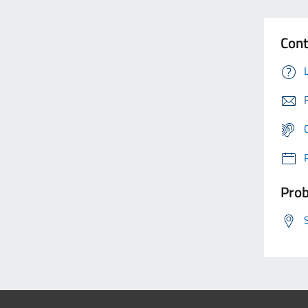
Cont
Prob