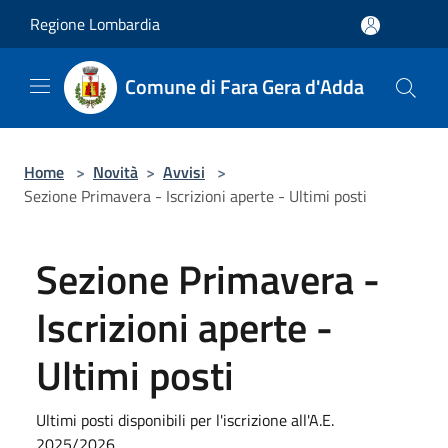
Salta al contenuto principale
Regione Lombardia
Comune di Fara Gera d'Adda
Home
>
Novità
>
Avvisi
>
Sezione Primavera - Iscrizioni aperte - Ultimi posti
Sezione Primavera -
Iscrizioni aperte -
Ultimi posti
Ultimi posti disponibili per l'iscrizione all'A.E.
2025/2026