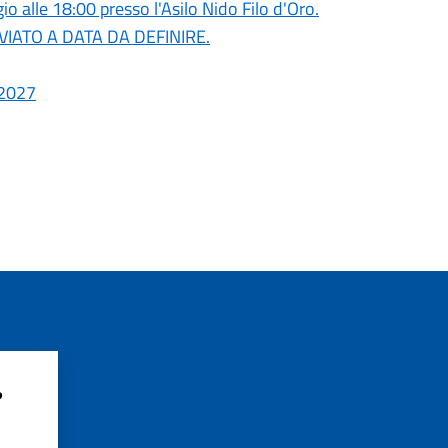
o alle 18:00 presso l'Asilo Nido Filo d'Oro.
RINVIATO A DATA DA DEFINIRE.
/2027
?