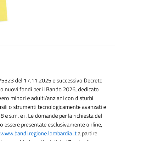
II/5323 del 17.11.2025 e successivo Decreto
to
nuovi fondi per
il Bando 2026
,
d
e
dicato
vero minori e adulti/anziani con disturbi
ausili o strumenti tecnologicamente avanzati e
 e s.m. e i. Le domande per la richiesta del
ono essere presentate esclusivamente online,
o
www.bandi.regione.lombardia.it
a partire