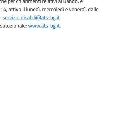
che per chiarimenti relativi al Bando, è
4, attivo il lunedì, mercoledì e venerdì, dalle
l:
servizio.disabili@ats-bg.it
.
istituzionale:
www.ats-bg.it
.