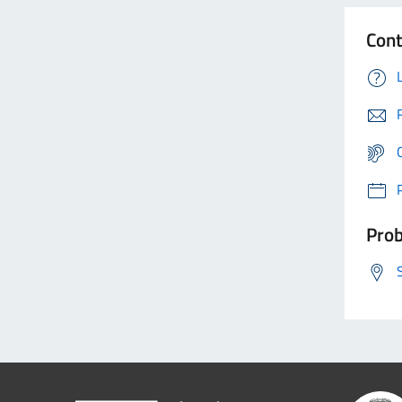
Cont
Prob