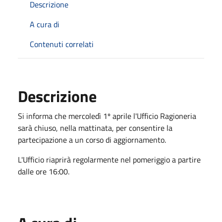
Descrizione
A cura di
Contenuti correlati
Descrizione
Si
i
nf
o
r
ma che
m
ercoledì 1
º
aprile l'Ufficio Ragioneria
sarà chiuso,
ne
l
l
a mattina
ta,
per
consentire la
partecipazione a
un corso di aggiornamento.
L'Ufficio riaprirà regolarmente
n
e
l pomeriggio a partire
dalle ore 16
:
00.