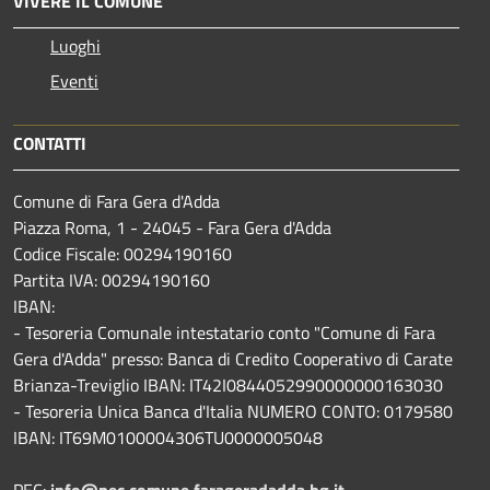
VIVERE IL COMUNE
Luoghi
Eventi
CONTATTI
Comune di Fara Gera d'Adda
Piazza Roma, 1 - 24045 - Fara Gera d'Adda
Codice Fiscale: 00294190160
Partita IVA: 00294190160
IBAN:
- Tesoreria Comunale intestatario conto "Comune di Fara
Gera d'Adda" presso: Banca di Credito Cooperativo di Carate
Brianza-Treviglio IBAN: IT42I0844052990000000163030
- Tesoreria Unica Banca d'Italia NUMERO CONTO: 0179580
IBAN: IT69M0100004306TU0000005048
PEC:
info@pec.comune.farageradadda.bg.it