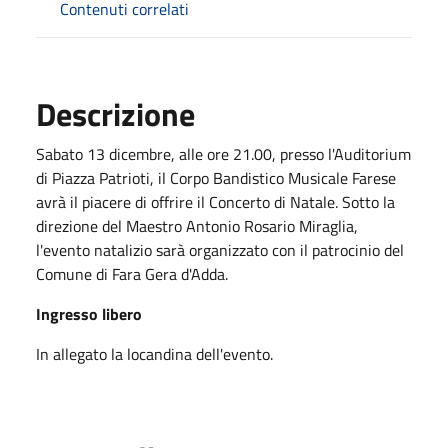
Contenuti correlati
Descrizione
Sabato 13
d
icembre
,
alle ore 21.00
,
press
o
l'Auditorium
di Piazza Patrioti
,
il Corpo Bandistico Musicale Farese
a
vrà
i
l
piacere
di
o
ff
r
ir
e il Concerto d
i
Natale.
So
tto
l
a
direzione del
Maestro Antonio Rosario Miraglia
,
l'evento natalizio
sarà
o
rga
n
izza
to
co
n
i
l patrocin
i
o d
e
l
Comune di Fara Gera d'Adda.
Ingresso libero
In allegato la locandina dell'evento.