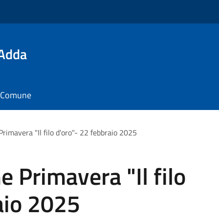
'Adda
il Comune
imavera "Il filo d'oro"- 22 febbraio 2025
 Primavera "Il filo
aio 2025