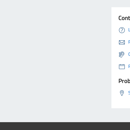
Cont
Prob