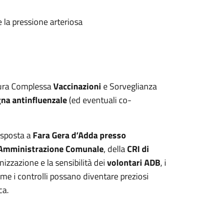
e la pressione arteriosa
ttura Complessa
Vaccinazioni
e Sorveglianza
na antinfluenzale
(ed eventuali co-
i sposta a
Fara Gera d’Adda presso
Amministrazione
Comunale
, della
CRI di
anizzazione e la sensibilità dei
volontari
ADB
, i
ome i controlli possano diventare preziosi
ca.