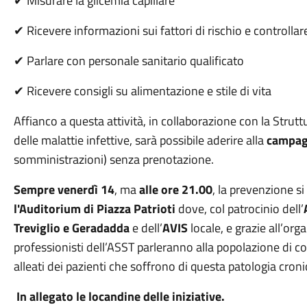
Misurare la glicemia capillare
✔
Ricevere informazioni sui fattori di rischio e controllar
✔
Parlare con personale sanitario qualificato
✔
Ricevere consigli su alimentazione e stile di vita
✔
Affianco a questa attività, in collaborazione con la Stru
delle malattie infettive, sarà possibile aderire alla
campag
somministrazioni) senza prenotazione.
Sempre venerdì 14
, ma
alle ore 21.00
, la prevenzione s
l'Auditorium di Piazza Patrioti
dove, col patrocinio dell’
Treviglio e Geradadda
e dell’
AVIS
locale, e grazie all’org
professionisti dell’ASST parleranno alla popolazione di c
alleati dei pazienti che soffrono di questa patologia croni
In allegato le locandine delle iniziative.