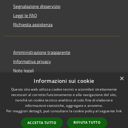
Segnalazione disservizio
Leggi le FAQ
Richiesta assistenza
Amministrazione trasparente
Informativa privacy
Note legali
×
Dichiarazione di accessibilità
Informazioni sui cookie
Questo sito web utilizza cookie tecnici e assimilati strettamente
necessari al corretto funzionamento e alla navigazione del sito,
nonché un cookie tecnico analitico al solo fine di elaborare
informazioni statistiche, aggregate e anonime.
RSS
Copyright © 2026 • Comune di
Per maggiori dettagli, può consultare la cookie policy al seguente
link
Accessibilità
Fara Gera d'Adda • Powered by
Privacy
Municipium
Accesso
•
RIFIUTA TUTTO
ACCETTA TUTTO