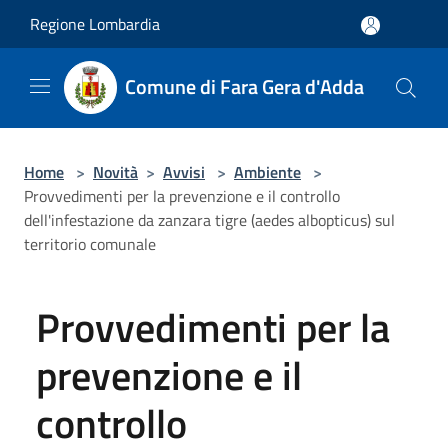
Salta al contenuto principale
Regione Lombardia
Comune di Fara Gera d'Adda
Home
>
Novità
>
Avvisi
>
Ambiente
>
Provvedimenti per la prevenzione e il controllo
dell'infestazione da zanzara tigre (aedes albopticus) sul
territorio comunale
Provvedimenti per la
prevenzione e il
controllo