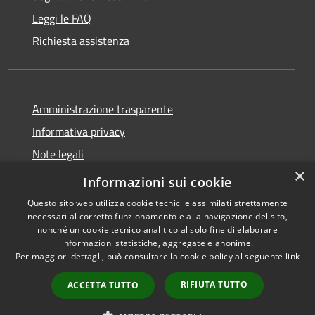
Leggi le FAQ
Richiesta assistenza
Amministrazione trasparente
Informativa privacy
Note legali
×
Dichiarazione di accessibilità
Informazioni sui cookie
Questo sito web utilizza cookie tecnici e assimilati strettamente
necessari al corretto funzionamento e alla navigazione del sito,
nonché un cookie tecnico analitico al solo fine di elaborare
informazioni statistiche, aggregate e anonime.
RSS
Copyright © 2026 • Comune di
Per maggiori dettagli, può consultare la cookie policy al seguente
link
Accessibilità
Fara Gera d'Adda • Powered by
Privacy
Municipium
Accesso
•
RIFIUTA TUTTO
ACCETTA TUTTO
Cookie
redazione
Mappa del sito