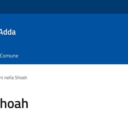
'Adda
il Comune
ni nella Shoah
Shoah