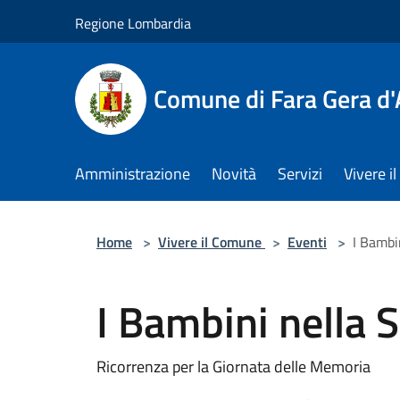
Salta al contenuto principale
Regione Lombardia
Comune di Fara Gera d
Amministrazione
Novità
Servizi
Vivere 
Home
>
Vivere il Comune
>
Eventi
>
I Bambi
I Bambini nella 
Ricorrenza per la Giornata delle Memoria