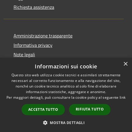
Richiesta assistenza
Amministrazione trasparente
Informativa privacy
Note legali
×
Dichiarazione di accessibilità
Informazioni sui cookie
Questo sito web utilizza cookie tecnici e assimilati strettamente
necessari al corretto funzionamento e alla navigazione del sito,
nonché un cookie tecnico analitico al solo fine di elaborare
informazioni statistiche, aggregate e anonime.
RSS
Copyright © 2026 • Comune di
Per maggiori dettagli, può consultare la cookie policy al seguente
link
Accessibilità
Fara Gera d'Adda • Powered by
Privacy
Municipium
Accesso
•
RIFIUTA TUTTO
ACCETTA TUTTO
Cookie
redazione
Mappa del sito
MOSTRA DETTAGLI