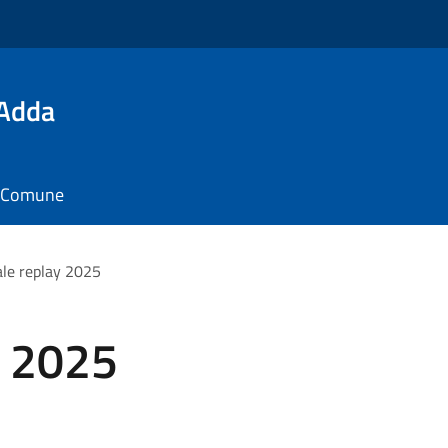
'Adda
il Comune
le replay 2025
y 2025