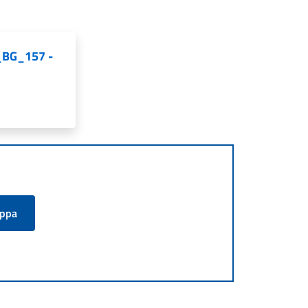
E_BG_157 -
appa